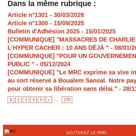
Dans la même rubrique :
Article n°1301
- 30/03/2026
Article n°1300
- 15/09/2025
Bulletin d'Adhésion 2025
- 15/01/2025
[COMMUNIQUE] "MASSACRES DE CHARLIE
L’HYPER CACHER : 10 ANS DÉJÀ "
- 08/01/
[COMMUNIQUE] "POUR UN GOUVERNEMEN
PUBLIC "
- 05/12/2024
[COMMUNIQUE] "Le MRC exprime sa vive in
au sort réservé à Boualem Sansal. Notre pays
pour obtenir sa libération sans délai."
- 28/1
1
2
3
4
5
»
...
178
SOUTENEZ LE MRC