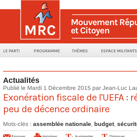
LE PARTI
PROGRAMME
THÈMES
ESPACE MILITANTS
Actualités
Publié le Mardi 1 Décembre 2015 par
Jean-Luc La
Exonération fiscale de l'UEFA : r
peu de décence ordinaire
Mots-clés
:
assemblée nationale
,
budget
,
sécurit
Envoyer
Imprimer
Augmenter
Diminuer