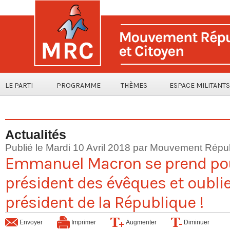
LE PARTI
PROGRAMME
THÈMES
ESPACE MILITANTS
Actualités
Publié le Mardi 10 Avril 2018 par Mouvement Répub
Emmanuel Macron se prend pou
président des évêques et oublie 
président de la République !
Envoyer
Imprimer
Augmenter
Diminuer