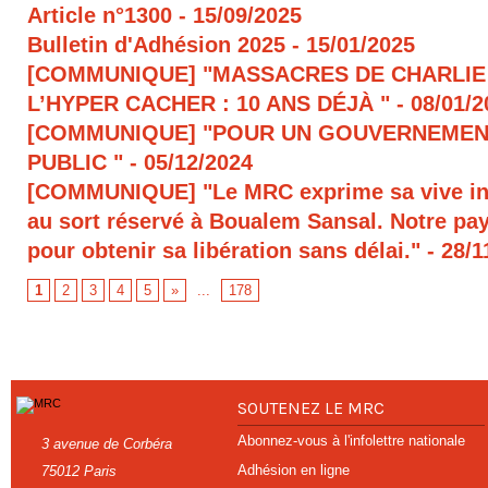
Article n°1300
- 15/09/2025
Bulletin d'Adhésion 2025
- 15/01/2025
[COMMUNIQUE] "MASSACRES DE CHARLIE
L’HYPER CACHER : 10 ANS DÉJÀ "
- 08/01/
[COMMUNIQUE] "POUR UN GOUVERNEMEN
PUBLIC "
- 05/12/2024
[COMMUNIQUE] "Le MRC exprime sa vive in
au sort réservé à Boualem Sansal. Notre pays
pour obtenir sa libération sans délai."
- 28/1
1
2
3
4
5
»
...
178
SOUTENEZ LE MRC
Abonnez-vous à l'infolettre nationale
3 avenue de Corbéra
Adhésion en ligne
75012 Paris