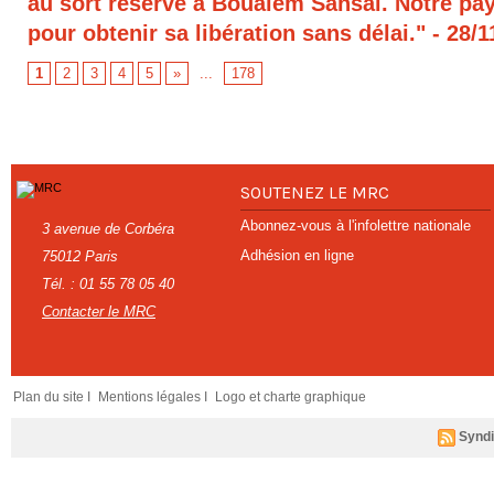
au sort réservé à Boualem Sansal. Notre pays
pour obtenir sa libération sans délai."
- 28/1
1
2
3
4
5
»
...
178
SOUTENEZ LE MRC
Abonnez-vous à l'infolettre nationale
3 avenue de Corbéra
Adhésion en ligne
75012 Paris
Tél. : 01 55 78 05 40
Contacter le MRC
Plan du site I
Mentions légales I
Logo et charte graphique
Syndi