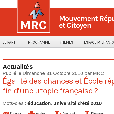
LE PARTI
PROGRAMME
THÈMES
ESPACE MILITANTS
Actualités
Publié le Dimanche 31 Octobre 2010 par MRC
Égalité des chances et École rép
fin d’une utopie française ?
Mots-clés
:
éducation
,
université d'été 2010
Envoyer
Imprimer
Augmenter
Diminuer