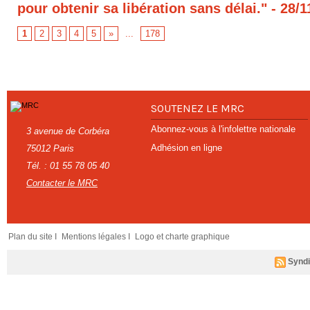
pour obtenir sa libération sans délai."
- 28/1
1
2
3
4
5
»
...
178
SOUTENEZ LE MRC
Abonnez-vous à l'infolettre nationale
3 avenue de Corbéra
Adhésion en ligne
75012 Paris
Tél. : 01 55 78 05 40
Contacter le MRC
Plan du site I
Mentions légales I
Logo et charte graphique
Syndi