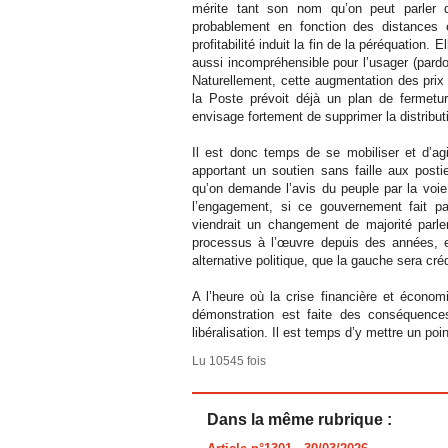
mérite tant son nom qu’on peut parler 
probablement en fonction des distances et
profitabilité induit la fin de la péréquation. El
aussi incompréhensible pour l’usager (pard
Naturellement, cette augmentation des prix n
la Poste prévoit déjà un plan de fermetu
envisage fortement de supprimer la distribu
Il est donc temps de se mobiliser et d’ag
apportant un soutien sans faille aux posti
qu’on demande l’avis du peuple par la voie 
l’engagement, si ce gouvernement fait pa
viendrait un changement de majorité parle
processus à l’œuvre depuis des années, e
alternative politique, que la gauche sera c
A l’heure où la crise financière et économ
démonstration est faite des conséquences
libéralisation. Il est temps d’y mettre un poi
Lu 10545 fois
Dans la même rubrique :