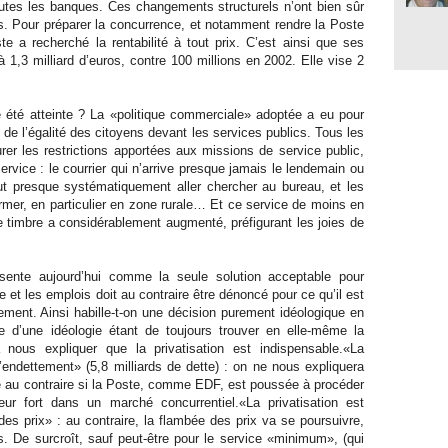
utes les banques. Ces changements structurels n’ont bien sûr
. Pour préparer la concurrence, et notamment rendre la Poste
te a recherché la rentabilité à tout prix. C’est ainsi que ses
à 1,3 milliard d’euros, contre 100 millions en 2002. Elle vise 2
 été atteinte ? La «politique commerciale» adoptée a eu pour
 de l’égalité des citoyens devant les services publics. Tous les
rer les restrictions apportées aux missions de service public,
rvice : le courrier qui n’arrive presque jamais le lendemain ou
ut presque systématiquement aller chercher au bureau, et les
ermer, en particulier en zone rurale… Et ce service de moins en
e timbre a considérablement augmenté, préfigurant les joies de
ente aujourd’hui comme la seule solution acceptable pour
 et les emplois doit au contraire être dénoncé pour ce qu’il est
ement. Ainsi habille-t-on une décision purement idéologique en
re d’une idéologie étant de toujours trouver en elle-même la
a nous expliquer que la privatisation est indispensable.«La
 l’endettement» (5,8 milliards de dette) : on ne nous expliquera
e au contraire si la Poste, comme EDF, est poussée à procéder
eur fort dans un marché concurrentiel.«La privatisation est
des prix» : au contraire, la flambée des prix va se poursuivre,
es. De surcroît, sauf peut-être pour le service «minimum», (qui