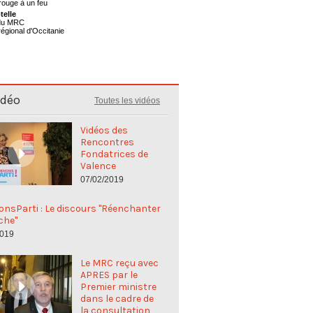
telle
 du MRC
régional d'Occitanie
idéo
Toutes les vidéos
Vidéos des
Rencontres
Fondatrices de
Valence
07/02/2019
nsParti : Le discours "Réenchanter
che"
2019
Le MRC reçu avec
APRES par le
Premier ministre
dans le cadre de
la consultation