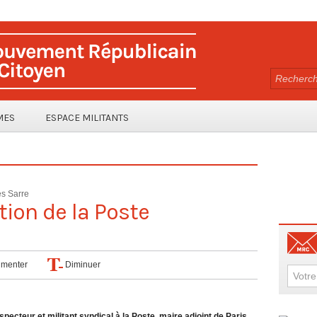
MES
ESPACE MILITANTS
es Sarre
tion de la Poste
menter
Diminuer
pecteur et militant syndical à la Poste, maire adjoint de Paris,