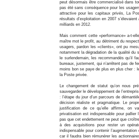
peut désormais être commercialisé dans to
pas été sans conséquence pour les usagers
attractive pour les capitaux privés, La Pos
résultats d’exploitation en 2007 s’élevaient 
milliards en 2012.
Mais comment cette «performance» a-t-elle
maître mot le profit, au détriment du respect
usagers, pardon les «clients», ont pu mesu
notamment la dégradation de la qualité du se
le surlendemain, les recommandés qu’il fa
bureaux, justement, qui n’arrêtent pas de f
moins bon se paye de plus en plus cher : l
la Poste privée.
Le changement de statut qu’on nous prés
sauvegarder le développement de l’entreprise
: l’étape du jour d’un parcours de démantèl
décision réaliste et pragmatique. Le prop
justification de ce qu’elle affirme, on v
privatisation est indispensable pour pallier
pas que cet endettement ne peut que croîtr
à des acquisitions pour rester un opérat
indispensable pour contenir l’augmentation 
car il faudra bien rémunérer les actionnair