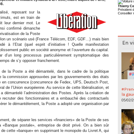
08.
Thierry Co
Président
alisé, reposant sur la
Conseiller 
zimuts, est en train de
it leur dernier mot. Le
insi confirmé dimanche
rivatisation de la Poste
u, selon un scénario usé (France Télécom, EDF, GDF…) mais bien
En v
 à l’Etat (quel esprit d’initiative ! Quelle manifestation
blissement public en société anonyme et l’ouverture du capital.
ar d’un long processus particulièrement symptomatique des
t temps de s’y opposer franchement.
 de la Poste a été démantelé, dans le cadre de la politique
 de la commission approuvées par les gouvernements des états
te en concurrence (concurrence de Fedex, UPS, Deutsch Post,
éral de l’Union européenne. Au service de cette libéralisation, et
#Preno
 a démantelé l’administration des Postes. Après la création de
la gau
e recruter des fonctionnaires et a embauché des contractuels
05/02/
lérer le démantèlement, la Poste a adopté une organisation par
mment, de séparer les services «financiers» de la Poste de ses
la «Banque postale», entreprise de droit privé. On a bien sûr
 de cette «banque» en supprimant le monopole du Livret A, qui