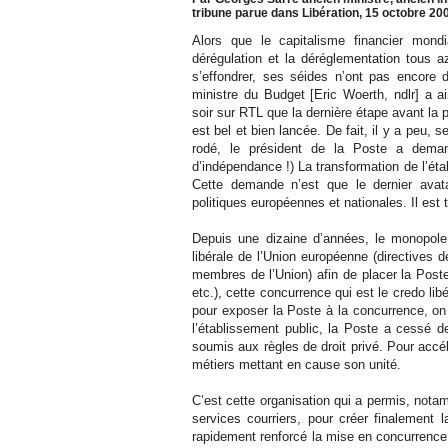
tribune parue dans Libération, 15 octobre 20
Alors que le capitalisme financier mondi
dérégulation et la déréglementation tous a
s’effondrer, ses séides n’ont pas encore d
ministre du Budget [Eric Woerth, ndlr] a a
soir sur RTL que la dernière étape avant la p
est bel et bien lancée. De fait, il y a pe
rodé, le président de la Poste a demandé
d’indépendance !) La transformation de l’éta
Cette demande n’est que le dernier avat
politiques européennes et nationales. Il es
Depuis une dizaine d’années, le monopole
libérale de l’Union européenne (directives
membres de l’Union) afin de placer la Pos
etc.), cette concurrence qui est le credo lib
pour exposer la Poste à la concurrence, on
l’établissement public, la Poste a cessé d
soumis aux règles de droit privé. Pour accé
métiers mettant en cause son unité.
C’est cette organisation qui a permis, nota
services courriers, pour créer finalement 
rapidement renforcé la mise en concurrence