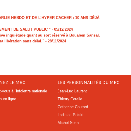
LIE HEBDO ET DE L’HYPER CACHER : 10 ANS DÉJÀ
MENT DE SALUT PUBLIC "
- 05/12/2024
e inquiétude quant au sort réservé à Boualem Sansal.
sa libération sans délai."
- 28/11/2024
NEZ LE MRC
LES PERSONNALITÉS DU MRC
vous à l'infolettre nationale
Jean-Luc Laurent
n en ligne
Thierry Cotelle
Catherine Coutard
Ladislas Polski
Michel Sorin