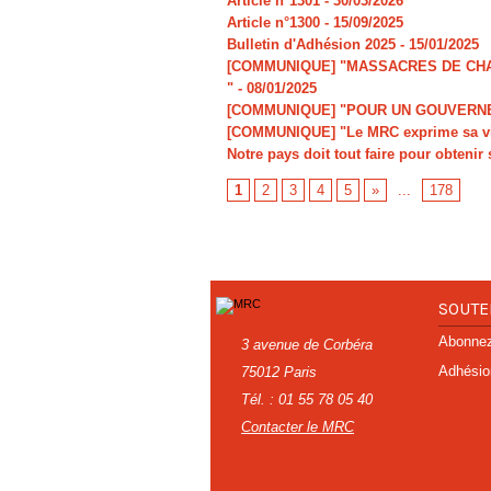
Article n°1301
- 30/03/2026
Article n°1300
- 15/09/2025
Bulletin d'Adhésion 2025
- 15/01/2025
[COMMUNIQUE] "MASSACRES DE CHAR
"
- 08/01/2025
[COMMUNIQUE] "POUR UN GOUVERNE
[COMMUNIQUE] "Le MRC exprime sa viv
Notre pays doit tout faire pour obtenir 
1
2
3
4
5
»
...
178
SOUTE
Abonnez-
3 avenue de Corbéra
Adhésio
75012 Paris
Tél. : 01 55 78 05 40
Contacter le MRC