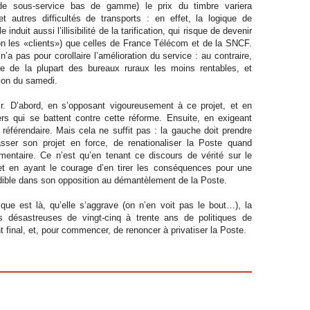
de sous-service bas de gamme) le prix du timbre variera
 autres difficultés de transports : en effet, la logique de
le induit aussi l’illisibilité de la tarification, qui risque de devenir
on les «clients») que celles de France Télécom et de la SNCF.
’a pas pour corollaire l’amélioration du service : au contraire,
re de la plupart des bureaux ruraux les moins rentables, et
tion du samedi.
ir. D’abord, en s’opposant vigoureusement à ce projet, et en
ers qui se battent contre cette réforme. Ensuite, en exigeant
référendaire. Mais cela ne suffit pas : la gauche doit prendre
sser son projet en force, de renationaliser la Poste quand
mentaire. Ce n’est qu’en tenant ce discours de vérité sur le
t en ayant le courage d’en tirer les conséquences pour une
rédible dans son opposition au démantèlement de la Poste.
ique est là, qu’elle s’aggrave (on n’en voit pas le bout…), la
 désastreuses de vingt-cinq à trente ans de politiques de
nt final, et, pour commencer, de renoncer à privatiser la Poste.