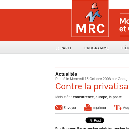
LE PARTI
PROGRAMME
THÈ
Actualités
Publié le Mercredi 15 Octobre 2008 par Georg
Contre la privatisa
Mots-clés
:
concurrence
,
europe
,
la poste
Envoyer
Imprimer
Aug
Par Georges Sarre ancien ministre, ancien ins