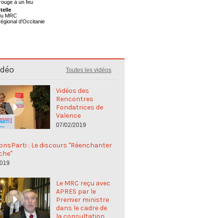
telle
 du MRC
régional d'Occitanie
idéo
Toutes les vidéos
Vidéos des
Rencontres
Fondatrices de
Valence
07/02/2019
nsParti : Le discours "Réenchanter
che"
2019
Le MRC reçu avec
APRES par le
Premier ministre
dans le cadre de
la consultation