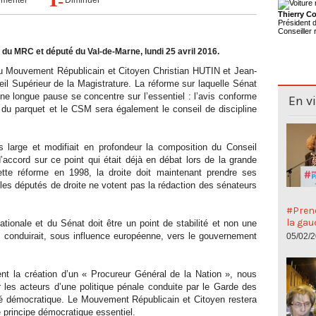
Thierry Co
Président
Conseiller 
u MRC et député du Val-de-Marne, lundi 25 avril 2016.
du Mouvement Républicain et Citoyen Christian HUTIN et Jean-
 Supérieur de la Magistrature. La réforme sur laquelle Sénat
e longue pause se concentre sur l’essentiel : l’avis conforme
En v
du parquet et le CSM sera également le conseil de discipline
us large et modifiait en profondeur la composition du Conseil
d’accord sur ce point qui était déjà en débat lors de la grande
ette réforme en 1998, la droite doit maintenant prendre ses
e les députés de droite ne votent pas la rédaction des sénateurs
#Preno
la gau
tionale et du Sénat doit être un point de stabilité et non une
 conduirait, sous influence européenne, vers le gouvernement
05/02/
nt la création d’un « Procureur Général de la Nation », nous
r les acteurs d’une politique pénale conduite par le Garde des
ité démocratique. Le Mouvement Républicain et Citoyen restera
 principe démocratique essentiel.