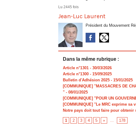
Lu 2445 fois
Jean-Luc Laurent
Président du Mouvement Rép
Dans la même rubrique :
Article n°1301
- 30/03/2026
Article n°1300
- 15/09/2025
Bulletin d'Adhésion 2025
- 15/01/2025
[COMMUNIQUE] "MASSACRES DE CHAR
"
- 08/01/2025
[COMMUNIQUE] "POUR UN GOUVERNE
[COMMUNIQUE] "Le MRC exprime sa viv
Notre pays doit tout faire pour obtenir 
1
2
3
4
5
»
...
178