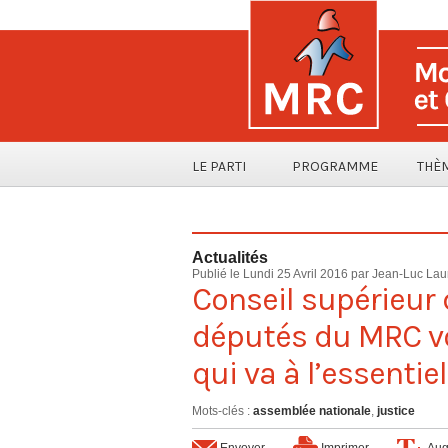
LE PARTI
PROGRAMME
THÈ
Actualités
Publié le Lundi 25 Avril 2016 par
Jean-Luc Lau
Conseil supérieur 
députés du MRC v
qui va à l’essentiel
Mots-clés
:
assemblée nationale
,
justice
Envoyer
Imprimer
Aug