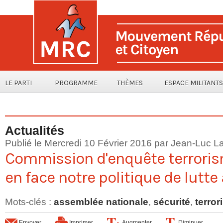
LE PARTI
PROGRAMME
THÈMES
ESPACE MILITANTS
Actualités
Publié le Mercredi 10 Février 2016 par
Jean-Luc La
Commission d'enquête terroris
en face notre politique de lutte 
Mots-clés
:
assemblée nationale
,
sécurité
,
terro
Envoyer
Imprimer
Augmenter
Diminuer