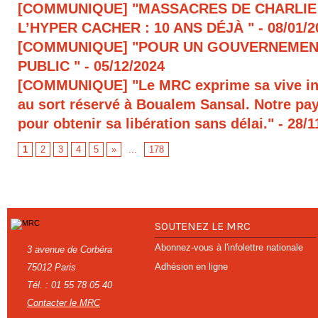
[COMMUNIQUE] "MASSACRES DE CHARLIE
L’HYPER CACHER : 10 ANS DÉJÀ "
- 08/01/
[COMMUNIQUE] "POUR UN GOUVERNEMEN
PUBLIC "
- 05/12/2024
[COMMUNIQUE] "Le MRC exprime sa vive in
au sort réservé à Boualem Sansal. Notre pays
pour obtenir sa libération sans délai."
- 28/1
1
2
3
4
5
»
...
178
SOUTENEZ LE MRC
Abonnez-vous à l'infolettre nationale
3 avenue de Corbéra
Adhésion en ligne
75012 Paris
Tél. : 01 55 78 05 40
Contacter le MRC