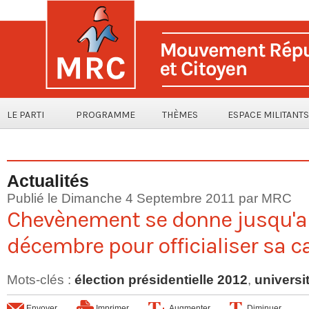
LE PARTI
PROGRAMME
THÈMES
ESPACE MILITANTS
Actualités
Publié le Dimanche 4 Septembre 2011 par MRC
Chevènement se donne jusqu'a
décembre pour officialiser sa 
Mots-clés
:
élection présidentielle 2012
,
universi
Envoyer
Imprimer
Augmenter
Diminuer