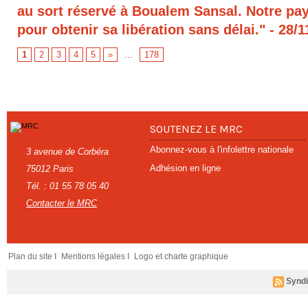
au sort réservé à Boualem Sansal. Notre pays
pour obtenir sa libération sans délai."
- 28/1
1
2
3
4
5
»
...
178
SOUTENEZ LE MRC
Abonnez-vous à l'infolettre nationale
3 avenue de Corbéra
Adhésion en ligne
75012 Paris
Tél. : 01 55 78 05 40
Contacter le MRC
Plan du site I
Mentions légales I
Logo et charte graphique
Syndi