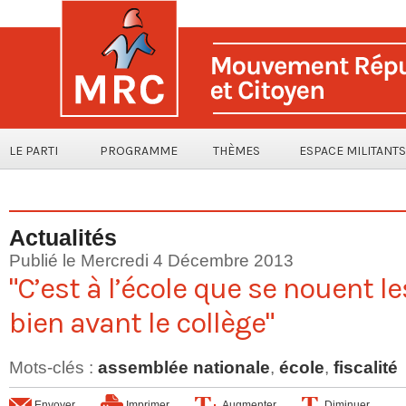
LE PARTI
PROGRAMME
THÈMES
ESPACE MILITANTS
Actualités
Publié le Mercredi 4 Décembre 2013
"C’est à l’école que se nouent le
bien avant le collège"
Mots-clés
:
assemblée nationale
,
école
,
fiscalité
Envoyer
Imprimer
Augmenter
Diminuer