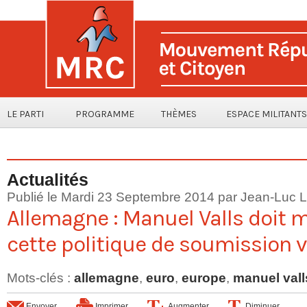
LE PARTI
PROGRAMME
THÈMES
ESPACE MILITANTS
Actualités
Publié le Mardi 23 Septembre 2014 par
Jean-Luc L
Allemagne : Manuel Valls doit m
cette politique de soumission v
Mots-clés
:
allemagne
,
euro
,
europe
,
manuel vall
Envoyer
Imprimer
Augmenter
Diminuer