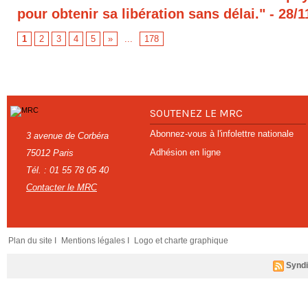
pour obtenir sa libération sans délai."
- 28/1
1
2
3
4
5
»
...
178
SOUTENEZ LE MRC
Abonnez-vous à l'infolettre nationale
3 avenue de Corbéra
Adhésion en ligne
75012 Paris
Tél. : 01 55 78 05 40
Contacter le MRC
Plan du site I
Mentions légales I
Logo et charte graphique
Syndi