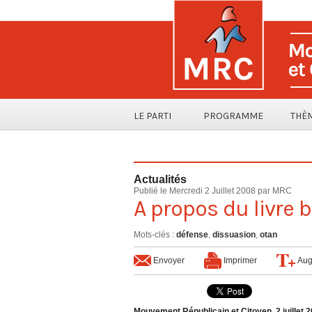
LE PARTI
PROGRAMME
THÈ
Actualités
Publié le Mercredi 2 Juillet 2008 par MRC
A propos du livre 
Mots-clés
:
défense
,
dissuasion
,
otan
Envoyer
Imprimer
Aug
Mouvement Républicain et Citoyen, 2 juillet 