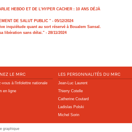
LIE HEBDO ET DE L’HYPER CACHER : 10 ANS DÉJÀ
MENT DE SALUT PUBLIC "
- 05/12/2024
e inquiétude quant au sort réservé à Boualem Sansal.
sa libération sans délai."
- 28/11/2024
NEZ LE MRC
LES PERSONNALITÉS DU MRC
vous à l'infolettre nationale
Jean-Luc Laurent
n en ligne
Thierry Cotelle
Catherine Coutard
Ladislas Polski
Michel Sorin
te graphique