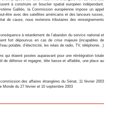
usent à construire un bouclier spatial européen indépendant.
système Galiléo, la Commission européenne impose un appel
eut-être avec des satellites américains et des lanceurs russes,
tat de cause, nous resterons tributaires des renseignements
, conséquence à retardement de l’abandon du service national et
raient fort dépourvus en cas de crise majeure (incapables de
au potable, d’électricité, les relais de radio, TV, téléphonie...)
ons qui étaient posées auparavant pour une réintégration totale
l de défense et regagne, tête basse et affaiblie, une place au
a commission des affaires étrangères du Sénat, 11 février 2003
Le Monde du 27 février et 10 septembre 2003