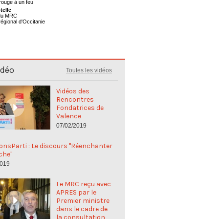
telle
 du MRC
régional d'Occitanie
idéo
Toutes les vidéos
Vidéos des
Rencontres
Fondatrices de
Valence
07/02/2019
nsParti : Le discours "Réenchanter
che"
2019
Le MRC reçu avec
APRES par le
Premier ministre
dans le cadre de
la consultation