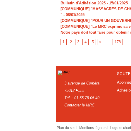
Bulletin d'Adhésion 2025
- 15/01/2025
[COMMUNIQUE] "MASSACRES DE CHAR
"
- 08/01/2025
[COMMUNIQUE] "POUR UN GOUVERNE
[COMMUNIQUE] "Le MRC exprime sa viv
Notre pays doit tout faire pour obtenir 
1
2
3
4
5
»
...
178
SOUTE
Abonnez-
3 avenue de Corbéra
Adhésio
75012 Paris
Tél. : 01 55 78 05 40
Contacter le MRC
Plan du site I
Mentions légales I
Logo et char