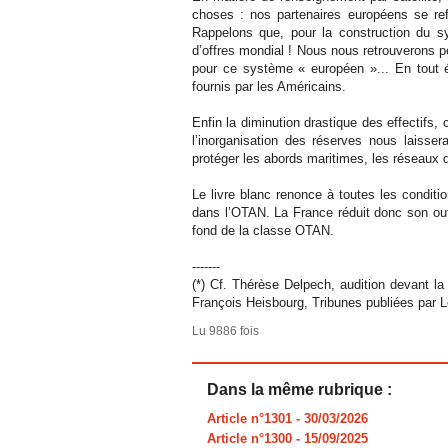
choses : nos partenaires européens se ref
Rappelons que, pour la construction du 
d’offres mondial ! Nous nous retrouverons p
pour ce système « européen »... En tout é
fournis par les Américains.
Enfin la diminution drastique des effectifs
l’inorganisation des réserves nous laisse
protéger les abords maritimes, les réseaux d’e
Le livre blanc renonce à toutes les conditi
dans l’OTAN. La France réduit donc son outi
fond de la classe OTAN.
-------
(*) Cf. Thérèse Delpech, audition devant l
François Heisbourg, Tribunes publiées par 
Lu 9886 fois
Dans la même rubrique :
Article n°1301
- 30/03/2026
Article n°1300
- 15/09/2025