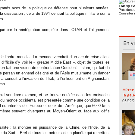
Thierry Co
grands axes de la politique de défense pour plusieurs années.
Président
a dissuasion ; celui de 1994 centrait la politique militaire sur la
Conseiller 
rs.
ué par la réintégration complète dans l’OTAN et l’alignement
En v
de l’ordre mondial. La menace viendrait d’un arc de crise allant
 difficile d’y voir le « greater Middle East », objet de toutes les
n fait une vision de confrontation Occident - Islam, qui fait du
e persan un ennemi désigné et de l’Asie musulmane un danger
 conduit à l’invasion de l’Irak, à l’enlisement en Afghanistan,
ran.
#Preno
rd son libre-examen, et se trouve enrôlée dans les croisades
la gau
té du monde occidental est présentée comme une condition de la
05/02/
! Les intérêts de l’Europe et ceux de l’Amérique, que 6000 kms
nt même souvent divergents au Moyen-Orient ou face aux défis
alité : la montée en puissance de la Chine, de l’Inde, de la
e du Sud... Bref de tous les acteurs de la planète qui remettent