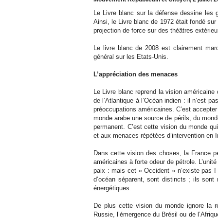
Le Livre blanc sur la défense dessine les 
Ainsi, le Livre blanc de 1972 était fondé sur l
projection de force sur des théâtres extérieu
Le livre blanc de 2008 est clairement marq
général sur les Etats-Unis.
L’appréciation des menaces
Le Livre blanc reprend la vision américaine 
de l’Atlantique à l’Océan indien : il n’est pas
préoccupations américaines. C’est accepter e
monde arabe une source de périls, du mond
permanent. C’est cette vision du monde qui a
et aux menaces répétées d’intervention en I
Dans cette vision des choses, la France pe
américaines à forte odeur de pétrole. L’uni
paix : mais cet « Occident » n’existe pas 
d’océan séparent, sont distincts ; ils so
énergétiques.
De plus cette vision du monde ignore la ré
Russie, l’émergence du Brésil ou de l’Afriqu