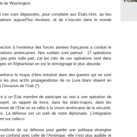
ule de Washington.
er ces vues dépassées, pour complaire aux Etats-Unis, au lieu
uations aujourd’hui révolues, et de s’inscrire dans le monde
jection à l’extérieur des forces armées françaises a conduit le
érations américaines. Nos soldats sont partout : 17 opérations
 peu près nulle part, car les clés de ces opérations sont dans
pes en Afghanistan en est le témoignage le plus absurde.
 renforce le risque d’être entraîné dans des guerres qui ne sont
ui les plus actifs propagandistes de ce Livre blanc étaient en
l’invasion de l’Irak (*).
ment à un Etat membre de participer ou non à une opération de
esprit, un rapport de force, dans les états-majors, dans les
met de l’Etat on se rallie à la vision américaine de la sécurité,
s. La défense est un outil de notre diplomatie. L’intégration
t sur celle-ci.
 maîtrise de sa défense pour garder une politique étrangère
se confond avec celle de l’Amérique, elle n’est plus audible et