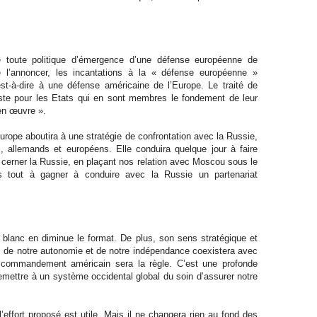
 toute politique d’émergence d’une défense européenne de
l’annoncer, les incantations à la « défense européenne »
est-à-dire à une défense américaine de l’Europe. Le traité de
ste pour les Etats qui en sont membres le fondement de leur
 en œuvre ».
urope aboutira à une stratégie de confrontation avec la Russie,
is, allemands et européens. Elle conduira quelque jour à faire
r cerner la Russie, en plaçant nos relation avec Moscou sous le
ns tout à gagner à conduire avec la Russie un partenariat
 blanc en diminue le format. De plus, son sens stratégique et
urs, de notre autonomie et de notre indépendance coexistera avec
us commandement américain sera la règle. C’est une profonde
emettre à un système occidental global du soin d’assurer notre
’effort proposé est utile. Mais il ne changera rien au fond des