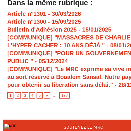
Dans la même rubrique :
Article n°1301
- 30/03/2026
Article n°1300
- 15/09/2025
Bulletin d'Adhésion 2025
- 15/01/2025
[COMMUNIQUE] "MASSACRES DE CHARLIE
L’HYPER CACHER : 10 ANS DÉJÀ "
- 08/01/
[COMMUNIQUE] "POUR UN GOUVERNEMEN
PUBLIC "
- 05/12/2024
[COMMUNIQUE] "Le MRC exprime sa vive in
au sort réservé à Boualem Sansal. Notre pays
pour obtenir sa libération sans délai."
- 28/1
1
2
3
4
5
»
...
178
SOUTENEZ LE MRC