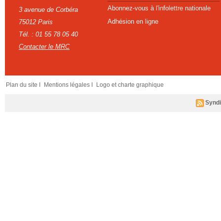
Abonnez-vous à l'infolettre nationale
3 avenue de Corbéra
Adhésion en ligne
75012 Paris
Tél. : 01 55 78 05 40
Contacter le MRC
Plan du site I
Mentions légales I
Logo et charte graphique
Syndi