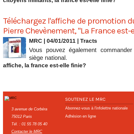
citoyens militants
,
la france est-elle finie?
Téléchargez l'affiche de promotion du
Pierre Chevènement, "La France est-el
MRC | 04/01/2011
|
Tracts
Vous pouvez également commander l
siège national.
affiche
,
la france est-elle finie?
SOUTENEZ LE MRC
Abonnez-vous à l'infolettre nationale
3 avenue de Corbéra
Adhésion en ligne
75012 Paris
Tél. : 01 55 78 05 40
Contacter le MRC