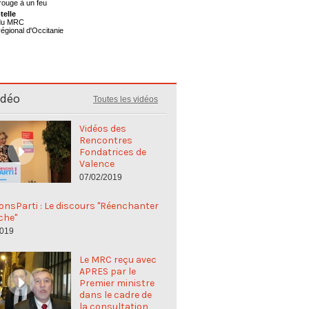
telle
 du MRC
régional d'Occitanie
idéo
Toutes les vidéos
Vidéos des
Rencontres
Fondatrices de
Valence
07/02/2019
nsParti : Le discours "Réenchanter
che"
2019
Le MRC reçu avec
APRES par le
Premier ministre
dans le cadre de
la consultation