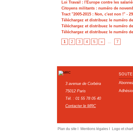
Loi Travail : l'Europe contre les salarié
Citoyens militants : numéro de novem
Tract "2005-2015 : Non, c'est non !"
- 2
Téléchargez et distribuez le numéro de
Téléchargez et distribuez le numéro de
Téléchargez et distribuez le numéro de
1
2
3
4
5
»
...
7
SOUTE
Abonnez-
3 avenue de Corbéra
Adhésio
75012 Paris
Tél. : 01 55 78 05 40
Contacter le MRC
Plan du site I
Mentions légales I
Logo et char