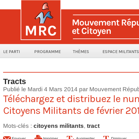
LE PARTI
PROGRAMME
THÈMES
ESPACE MILITANTS
Tracts
Publié le Mardi 4 Mars 2014 par Mouvement Républ
Téléchargez et distribuez le nu
Citoyens Militants de février 20
Mots-clés
:
citoyens militants
,
tract
Envoyer
Imprimer
Augmenter
Diminuer