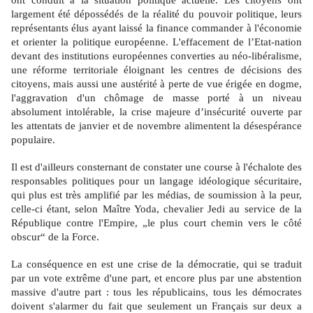
ont conduit à la situation politique actuelle. Les citoyens ont
largement été dépossédés de la réalité du pouvoir politique, leurs
représentants élus ayant laissé la finance commander à l'économie
et orienter la politique européenne. L'effacement de l’Etat-nation
devant des institutions européennes converties au néo-libéralisme,
une réforme territoriale éloignant les centres de décisions des
citoyens, mais aussi une austérité à perte de vue érigée en dogme,
l'aggravation d'un chômage de masse porté à un niveau
absolument intolérable, la crise majeure d’insécurité ouverte par
les attentats de janvier et de novembre alimentent la désespérance
populaire.
Il est d'ailleurs consternant de constater une course à l'échalote des
responsables politiques pour un langage idéologique sécuritaire,
qui plus est très amplifié par les médias, de soumission à la peur,
celle-ci étant, selon Maître Yoda, chevalier Jedi au service de la
République contre l'Empire, „le plus court chemin vers le côté
obscur“ de la Force.
La conséquence en est une crise de la démocratie, qui se traduit
par un vote extrême d'une part, et encore plus par une abstention
massive d'autre part : tous les républicains, tous les démocrates
doivent s'alarmer du fait que seulement un Français sur deux a