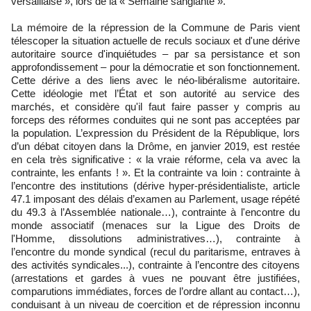
versaillaise », lors de la « Semaine sanglante ».
La mémoire de la répression de la Commune de Paris vient
télescoper la situation actuelle de reculs sociaux et d'une dérive
autoritaire source d'inquiétudes – par sa persistance et son
approfondissement – pour la démocratie et son fonctionnement.
Cette dérive a des liens avec le néo-libéralisme autoritaire.
Cette idéologie met l’État et son autorité au service des
marchés, et considère qu'il faut faire passer y compris au
forceps des réformes conduites qui ne sont pas acceptées par
la population. L’expression du Président de la République, lors
d’un débat citoyen dans la Drôme, en janvier 2019, est restée
en cela très significative : « la vraie réforme, cela va avec la
contrainte, les enfants ! ». Et la contrainte va loin : contrainte à
l’encontre des institutions (dérive hyper-présidentialiste, article
47.1 imposant des délais d’examen au Parlement, usage répété
du 49.3 à l’Assemblée nationale…), contrainte à l'encontre du
monde associatif (menaces sur la Ligue des Droits de
l'Homme, dissolutions administratives…), contrainte à
l’encontre du monde syndical (recul du paritarisme, entraves à
des activités syndicales...), contrainte à l’encontre des citoyens
(arrestations et gardes à vues ne pouvant être justifiées,
comparutions immédiates, forces de l’ordre allant au contact…),
conduisant à un niveau de coercition et de répression inconnu